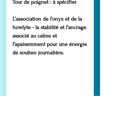
Tour de poignet : à spécifier
L'association de l'onyx et de la
howlyte - la stabilité et l'ancrage
associé au calme et
l'apaisemment pour une énergie
de soutien journalière.
LES CHANTS DE GAIA
52 rue Marceau Gauthier
13250 ST CHAMAS
Tél. :
06.60.58.99.79
.