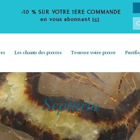
-10 %
SUR VOTRE 1ERE COMMANDE
en vous abonnant
ici
C
res
Les chants des pierres
Trouvez votre pierre
Purifi
Septaria