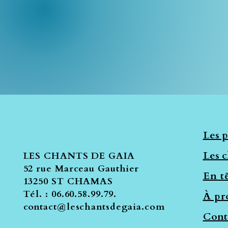
Les p
Les c
LES CHANTS DE GAIA
52 rue Marceau Gauthier
En tê
13250 ST CHAMAS
Tél. : 06.60.58.99.79.
À pr
contact@leschantsdegaia.com
Cont