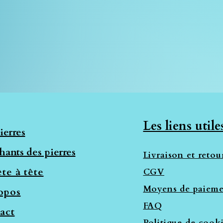
Les liens utile
ierres
hants des pierres
Livraison et retou
te à tête
CGV
Moyens de paieme
opos
FAQ
act
Politique de cook