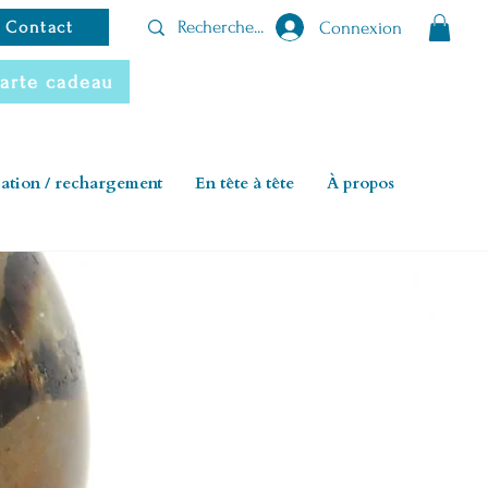
Connexion
Contact
arte cadeau
cation / rechargement
En tête à tête
À propos