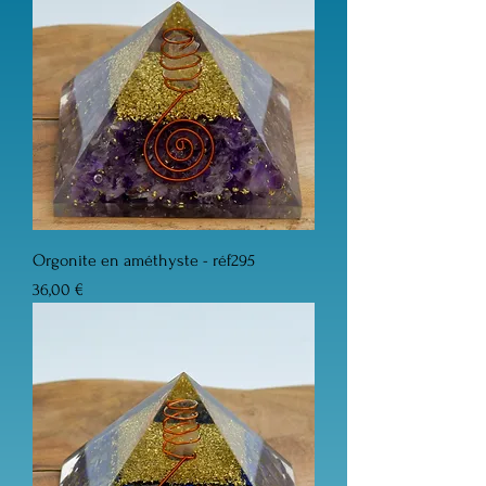
Orgonite en améthyste - réf295
Prix
36,00 €