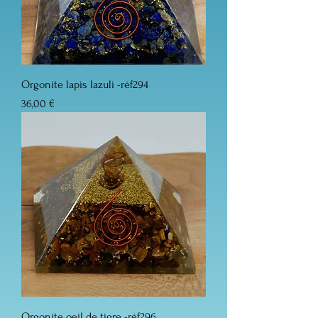
Orgonite lapis lazuli -réf294
Prix
36,00 €
Orgonite oeil de tigre -réf296