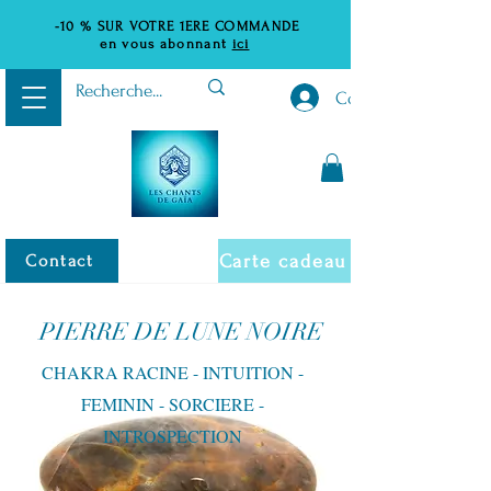
-10 %
SUR VOTRE 1ERE COMMANDE
en vous abonnant
ici
Connexion
Carte cadeau
Contact
PIERRE DE LUNE NOIRE
CHAKRA RACINE - INTUITION -
FEMININ - SORCIERE -
INTROSPECTION