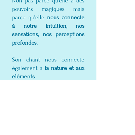
Non pas parce qu’elle a des
pouvoirs magiques mais
parce qu’elle
nous connecte
à notre intuition, nos
sensations, nos perceptions
profondes.
Son chant nous connecte
également à
la nature et aux
éléments
.
C’est une pierre
d’
introspection
dans le noir.
Tout comme la lune elle nous
pousse à aller
explorer nos
profondeurs.