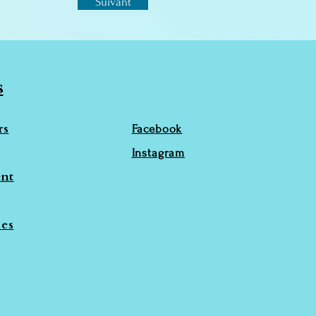
Suivant
s
rs
Facebook
Instagram
nt
ies