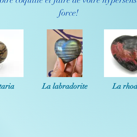
votre coquille et faire de votre hypersens
force!
taria
La labradorite
La rhod