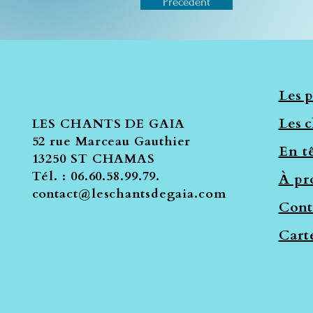
Précédent
Les p
Les c
LES CHANTS DE GAIA
52 rue Marceau Gauthier
En tê
13250 ST CHAMAS
Tél. : 06.60.58.99.79.
À pr
contact@leschantsdegaia.com
Cont
Cart