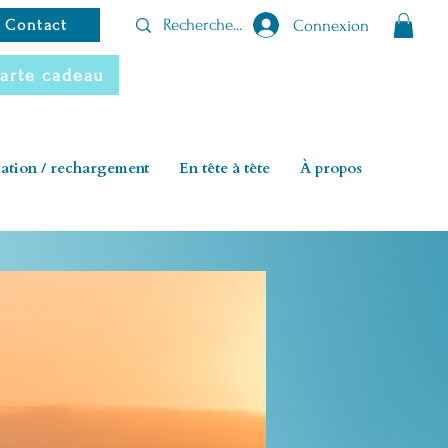
Connexion
Contact
arte cadeau
cation / rechargement
En tête à tête
À propos