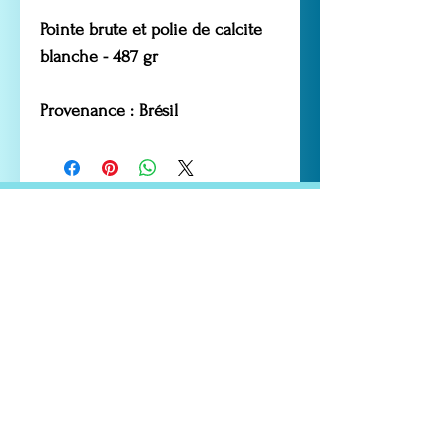
Pointe brute et polie de calcite
blanche - 487 gr
Provenance : Brésil
LES CHANTS DE GAIA
52 rue Marceau Gauthier
13250 ST CHAMAS
Tél. :
06.60.58.99.79
.
contact@leschantsdegaia.com
Les liens utiles
Livraison et retours
CGV
Moyens de paiement