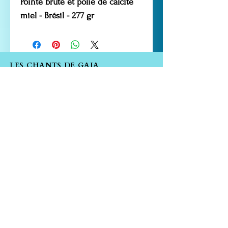
Pointe brute et polie de calcite
miel - Brésil - 277 gr
LES CHANTS DE GAIA
52 rue Marceau Gauthier
13250 ST CHAMAS
Tél. :
06.60.58.99.79
.
contact@leschantsdegaia.com
Les liens utiles
Livraison et retours
CGV
Moyens de paiement
FAQ
Politique de cookies
Mentions légales