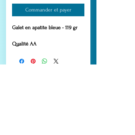
Commander et payer
Galet en apatite bleue - 119 gr
Qualité AA
LES CHANTS DE GAIA
52 rue Marceau Gauthier
13250 ST CHAMAS
Tél. :
06.60.58.99.79
.
contact@leschantsdegaia.com
Les liens utiles
Livraison et retours
CGV