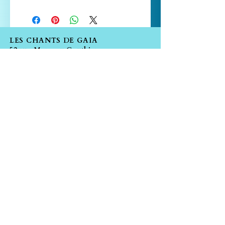
LES CHANTS DE GAIA
52 rue Marceau Gauthier
13250 ST CHAMAS
Tél. :
06.60.58.99.79
.
contact@leschantsdegaia.com
Les liens utiles
Livraison et retours
CGV
Moyens de paiement
FAQ
Politique de cookies
Mentions légales
Facebook