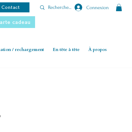
Connexion
Contact
arte cadeau
cation / rechargement
En tête à tête
À propos
o